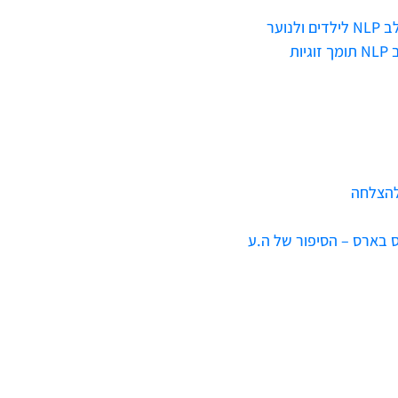
וער
ת
להצלחה
 בארס – הסיפור של ה.ע