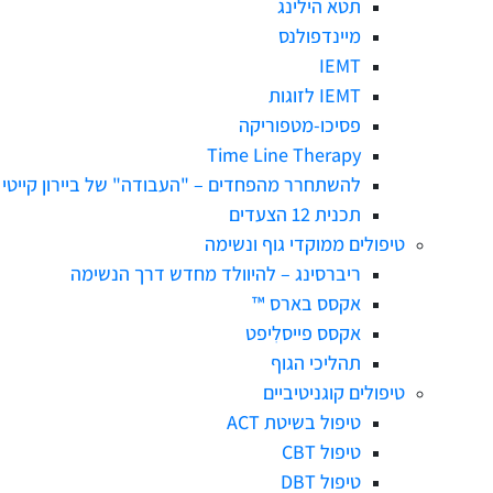
תטא הילינג
מיינדפולנס
IEMT
IEMT לזוגות
פסיכו-מטפוריקה
Time Line Therapy
להשתחרר מהפחדים – "העבודה" של ביירון קייטי
תכנית 12 הצעדים
טיפולים ממוקדי גוף ונשימה
ריברסינג – להיוולד מחדש דרך הנשימה
אקסס בארס ™
אקסס פייסלִיפט
תהליכי הגוף
טיפולים קוגניטיביים
טיפול בשיטת ACT
טיפול CBT
טיפול DBT