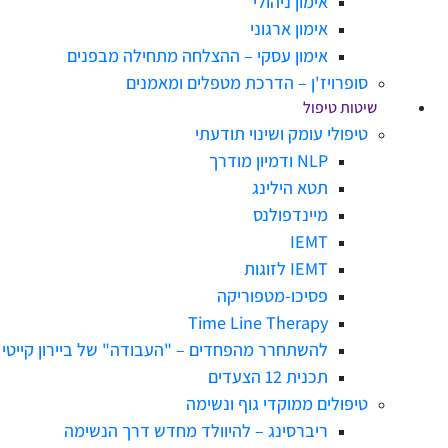
אימון ניהולי
אימון ארגוני
אימון עסקי – ההצלחה מתחילה מבפנים
סופרויז'ן – הדרכת מטפלים ומאמנים
שיטות טיפול
טיפולי עומק ושינוי תודעתי
NLP ודמיון מודרך
תטא הילינג
מיינדפולנס
IEMT
IEMT לזוגות
פסיכו-מטפוריקה
Time Line Therapy
להשתחרר מהפחדים – "העבודה" של ביירון קייטי
תכנית 12 הצעדים
טיפולים ממוקדי גוף ונשימה
ריברסינג – להיוולד מחדש דרך הנשימה