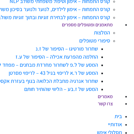
קורס התמחות – אימון וטיפול משפחתי משולב NLP
קורס התמחות – אימון לילדים, לנוער ולנוער בסיכון משולב NLP לילדים ולנ
קורס התמחות – אימון לבחירת זוגיות ובתוך זוגיות משולב NLP תומך זוגיו
מתאמנים ומטופלים מספרים
המלצות
סיפורי מטופלים
שחרור מורטיגו – הסיפור של ז.נ
החלמה מהפרעת אכילה – הסיפור של ע.ז
המסע של ל.פ לשחרור מחרדת מבחנים – מפחד 
המסע של ר.א לריפוי בגיל 43 – לריפוי מסרטן
שחרור אנרגיה מחבלת הכלואה בגוף בעזרת אקסס
המסע של ז.בע – הליווי שהותיר חותם
מאמרים
צרו קשר
בית
אודותיי
מסלולי אימון