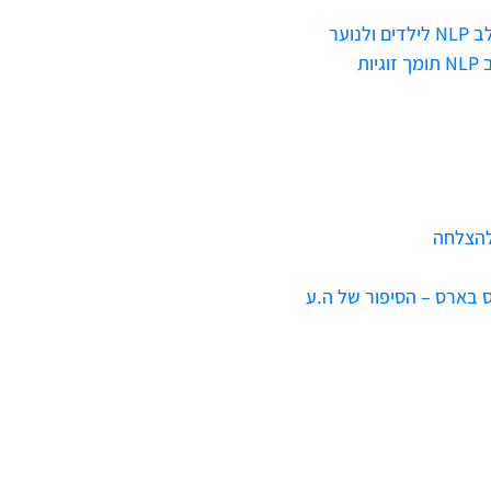
וער
ת
להצלחה
 בארס – הסיפור של ה.ע