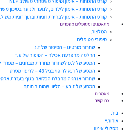
קורס התמחות – אימון וטיפול משפחתי משולב NLP
קורס התמחות – אימון לילדים, לנוער ולנוער בסיכון משולב NLP לילדים ולנ
קורס התמחות – אימון לבחירת זוגיות ובתוך זוגיות משולב NLP תומך זוגיו
מתאמנים ומטופלים מספרים
המלצות
סיפורי מטופלים
שחרור מורטיגו – הסיפור של ז.נ
החלמה מהפרעת אכילה – הסיפור של ע.ז
המסע של ל.פ לשחרור מחרדת מבחנים – מפחד 
המסע של ר.א לריפוי בגיל 43 – לריפוי מסרטן
שחרור אנרגיה מחבלת הכלואה בגוף בעזרת אקסס
המסע של ז.בע – הליווי שהותיר חותם
מאמרים
צרו קשר
בית
אודותיי
מסלולי אימון