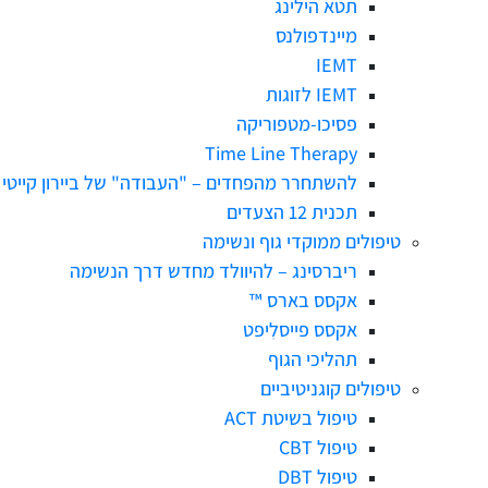
תטא הילינג
מיינדפולנס
IEMT
IEMT לזוגות
פסיכו-מטפוריקה
Time Line Therapy
להשתחרר מהפחדים – "העבודה" של ביירון קייטי
תכנית 12 הצעדים
טיפולים ממוקדי גוף ונשימה
ריברסינג – להיוולד מחדש דרך הנשימה
אקסס בארס ™
אקסס פייסלִיפט
תהליכי הגוף
טיפולים קוגניטיביים
טיפול בשיטת ACT
טיפול CBT
טיפול DBT