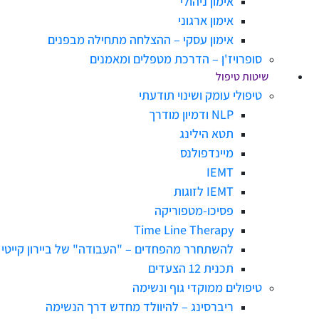
אימון ניהולי
אימון ארגוני
אימון עסקי – ההצלחה מתחילה מבפנים
סופרויז'ן – הדרכת מטפלים ומאמנים
שיטות טיפול
טיפולי עומק ושינוי תודעתי
NLP ודמיון מודרך
תטא הילינג
מיינדפולנס
IEMT
IEMT לזוגות
פסיכו-מטפוריקה
Time Line Therapy
להשתחרר מהפחדים – "העבודה" של ביירון קייטי
תכנית 12 הצעדים
טיפולים ממוקדי גוף ונשימה
ריברסינג – להיוולד מחדש דרך הנשימה