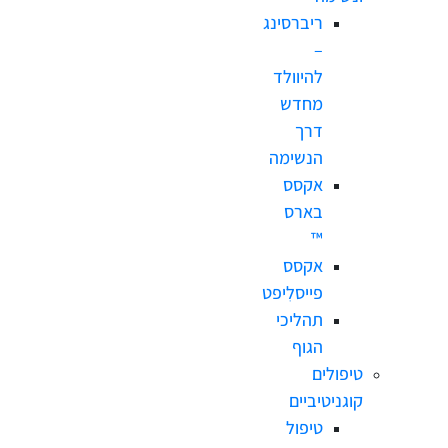
ריברסינג
–
להיוולד
מחדש
דרך
הנשימה
אקסס
בארס
™
אקסס
פייסלִיפט
תהליכי
הגוף
טיפולים
קוגניטיביים
טיפול