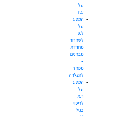
של
ע.ז
המסע
של
ל.פ
לשחרור
מחרדת
מבחנים
–
מפחד
להצלחה
המסע
של
ר.א
לריפוי
בגיל