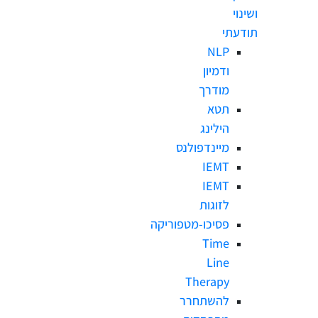
ושינוי
תודעתי
NLP
ודמיון
מודרך
תטא
הילינג
מיינדפולנס
IEMT
IEMT
לזוגות
פסיכו-מטפוריקה
Time
Line
Therapy
להשתחרר