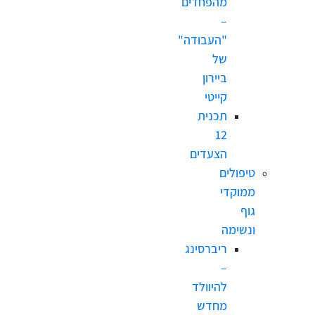
מהפחדים
–
"העבודה"
של
ביירון
קייטי
תכנית
12
הצעדים
טיפולים
ממוקדי
גוף
ונשימה
ריברסינג
–
להיוולד
מחדש