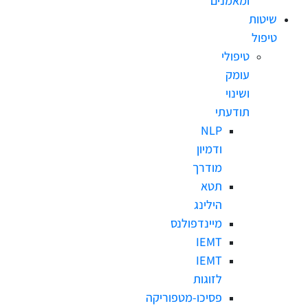
ומאמנים
ת
ל
טיפולי
עומק
ושינוי
תודעתי
NLP
ודמיון
מודרך
תטא
הילינג
מיינדפולנס
IEMT
IEMT
לזוגות
פסיכו-מטפוריקה