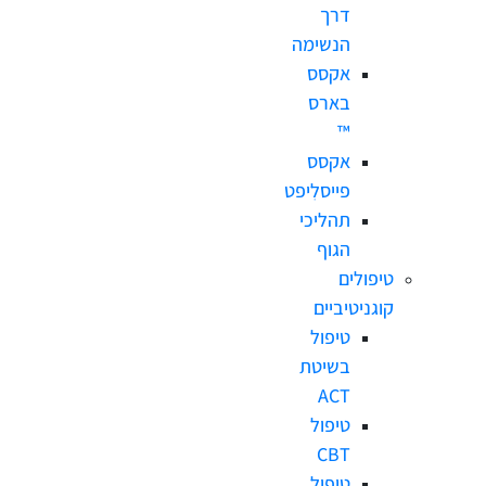
דרך
הנשימה
אקסס
בארס
™
אקסס
פייסלִיפט
תהליכי
הגוף
טיפולים
קוגניטיביים
טיפול
בשיטת
ACT
טיפול
CBT
טיפול