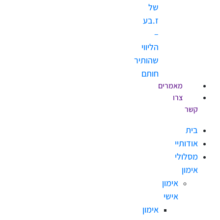
של
ז.בע
–
הליווי
שהותיר
חותם
מאמרים
צרו
יי
לי
אימון
אישי
אימון